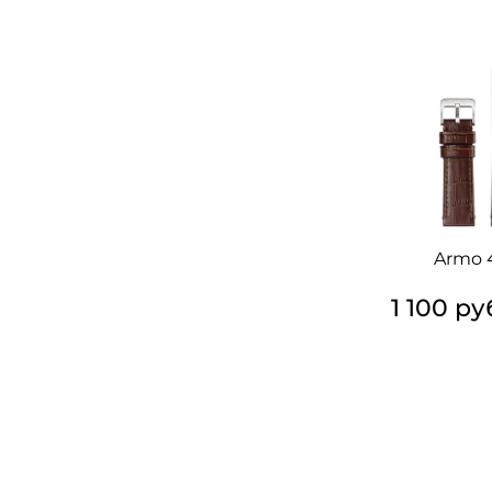
Armo 
1 100 ру