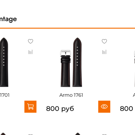
ntage
1701
Armo 1761
б
800 руб
800