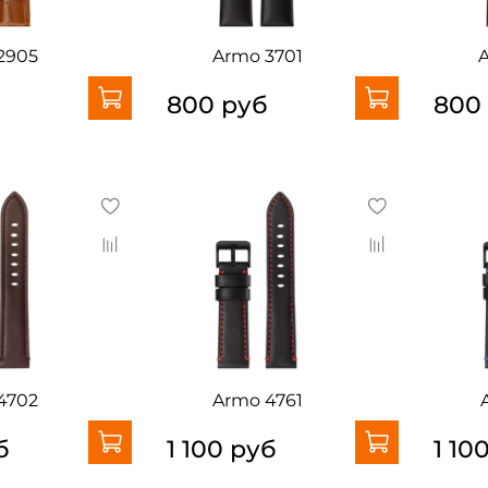
2905
Armo 3701
б
800 руб
800
4702
Armo 4761
б
1 100 руб
1 10