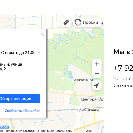
Мы в 
+7 92
Чеченск
Яхъяеви