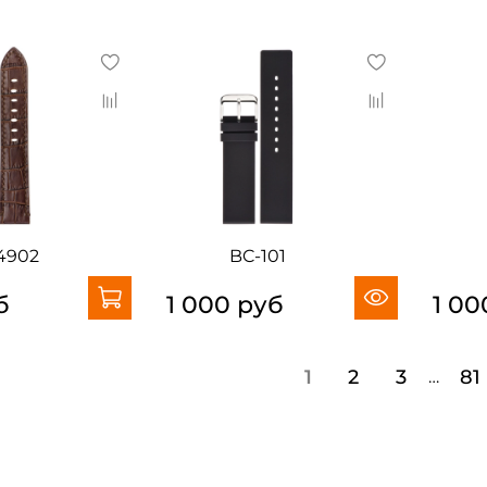
4902
BC-101
б
1 000 руб
1 00
1
2
3
81
…