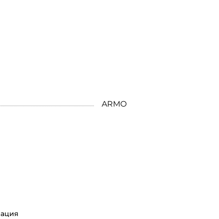
ARMO
ация