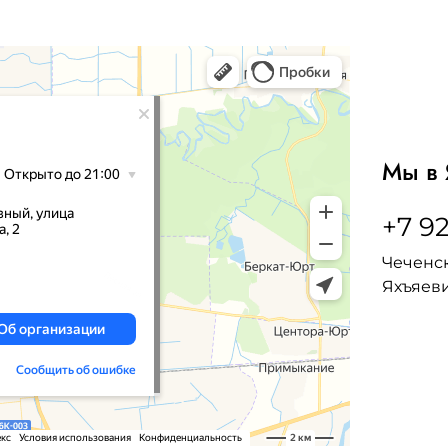
Мы в 
+7 92
Чеченск
Яхъяеви