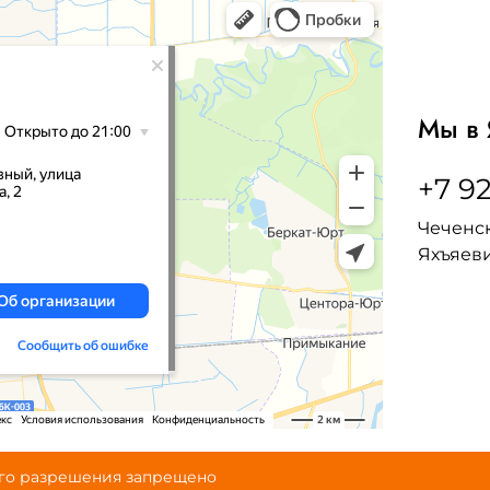
Мы в 
+7 92
Чеченск
Яхъяеви
ого разрешения запрещено