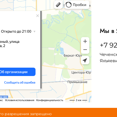
Мы в 
+7 92
Чеченск
Яхъяеви
ого разрешения запрещено