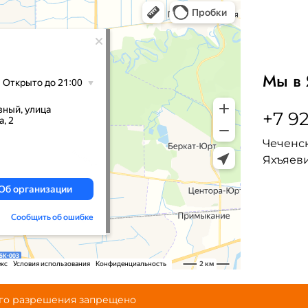
Мы в 
+7 92
Чеченск
Яхъяеви
ого разрешения запрещено