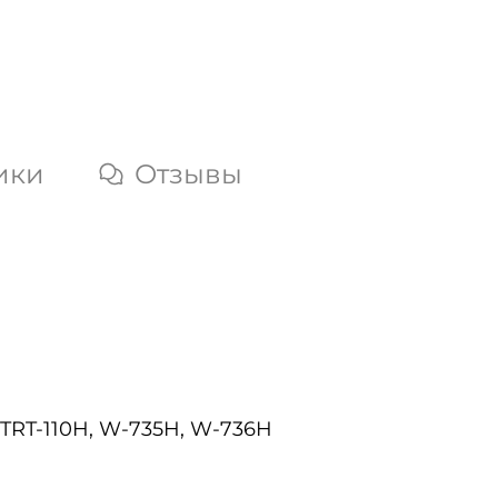
ики
Отзывы
, TRT-110H, W-735H, W-736H