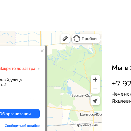
Мы в 
+7 92
Чеченск
Яхъяеви