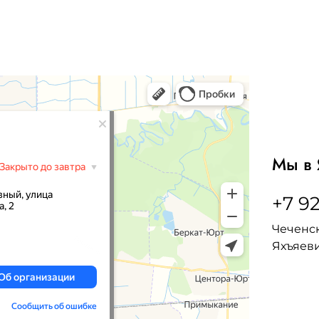
Мы в 
+7 92
Чеченск
Яхъяеви