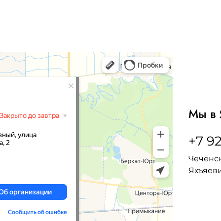
Мы в 
+7 92
Чеченск
Яхъяеви