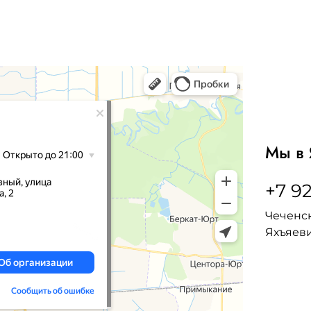
Мы в 
+7 92
Чеченск
Яхъяеви