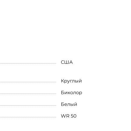
США
Круглый
Биколор
Белый
WR 50