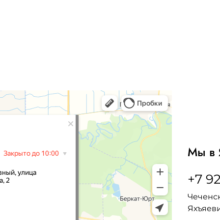
Мы в 
+7 92
Чеченск
Яхъяеви