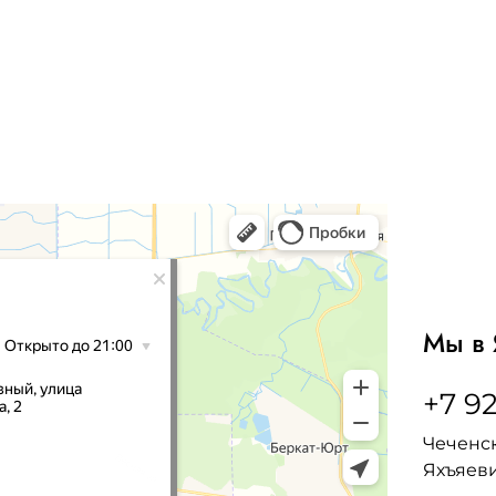
Мы в 
+7 92
Чеченск
Яхъяеви