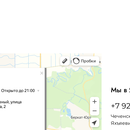
Мы в 
+7 92
Чеченск
Яхъяеви