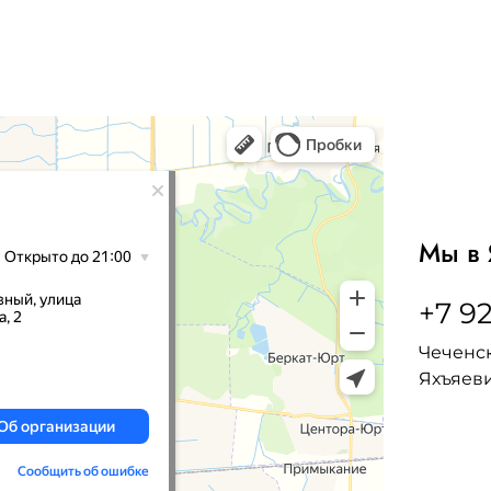
Мы в 
+7 92
Чеченск
Яхъяеви