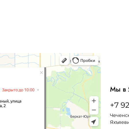
Мы в 
+7 92
Чеченск
Яхъяеви