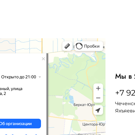
Мы в 
+7 92
Чеченск
Яхъяеви