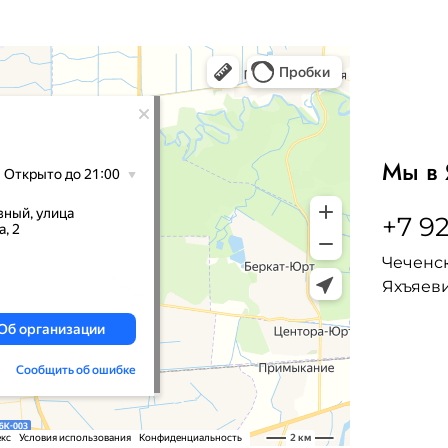
Мы в 
+7 92
Чеченск
Яхъяеви