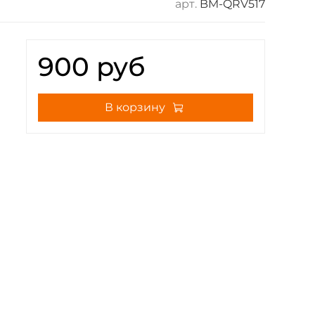
арт.
BM-QRV517
900 руб
В корзину