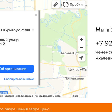
Мы в 
+7 92
Чеченск
Яхъяеви
ого разрешения запрещено