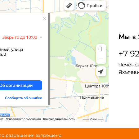
Мы в 
+7 92
Чеченск
Яхъяеви
ого разрешения запрещено